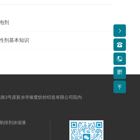
发泡剂
活性剂基本知识
路3号原新乡市银鹭纺纱织造有限公司院内
助排剂浓缩液